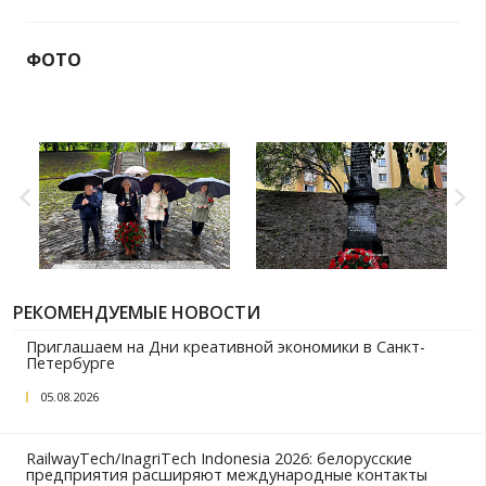
боях за освобождение Беларуси.
Сотрудники Могилевского отделения возложил
Братской могиле ополченцев в Могилеве.
В Гродно состоялась церемония возложения 
мемориалу «Шталаг-324».
Руководство и сотрудники Минского отделени
память жертв и героев Великой Отечественно
возложив цветы к памятнику «Военнопленный».
Коллектив Брестского отделения отдал дан
предкам у Монумента «Мужество» в Брестской к
ФОТО