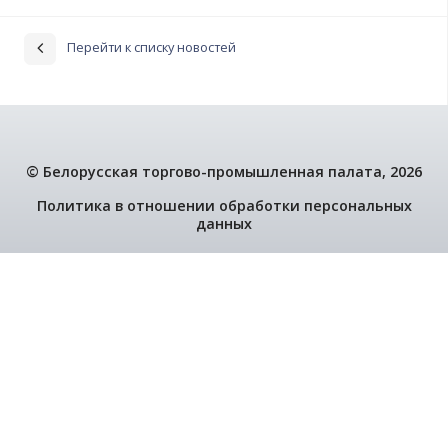
30.07.2026
В Беларуси выбрали Лучших экспортеров года
29.07.2026
Поздравляем победителей республиканского к
"Лучший экспортер 2025 года"
29.07.2026
БелТПП провела традиционную ежегодную вс
глав загранучреждений с руководителями бел
предприятий
29.07.2026