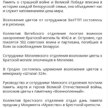
директор «Белинтерэекспо» Наталья Кураш,
сотрудники возложили цветочную корзину и
обелиску мемориала «Яма» в Минске.
Мемориал возведен на месте одного из круп
Европе еврейских гетто. Именно в этой част
марта 1942 года гитлеровцы уничтожили окол
евреев, в том числе 200 воспитанников детс
вместе с учителями и воспитателями.
Память о страшной войне и Великой Победе в
историю каждой белорусской семьи, она объед
и служит напоминанием цены мира.
Возложение цветов от сотрудников БелТПП со
и в регионах.
Коллектив Витебского отделения посетил 
захоронение братской могилы № 4042 в аг. Остр
покоятся 502 советских воина и партизана, п