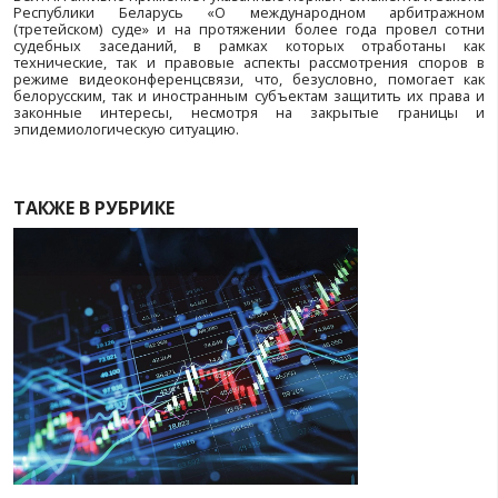
Рассмотрение споров в МАС при БелТПП
видеоконференции
Еще одним новшеством, особенно актуальным в пери
границ и в силу связанной с этим невозможнос
присутствия сторон на заседаниях Международного а
суда при БелТПП, является рассмотрение споро
видеоконференцсвязи.
Такой формат исключает возможность для недоб
иностранных субъектов утверждать, что они не мог
свои права и интересы в суде, что не позволило бы
субъектам получить надлежащее предоставление (во
связи с неисполнением или ненадлежащим и
зарубежными партнерами взятых на себя обяза
внешнеэкономическому договору.
В основе новой возможности для предпринимателе
следующие нормы Регламента Международного ар
суда при БелТПП.
В соответствии со статьей 27 Регламента в случае, есл