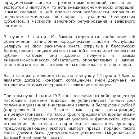
Должность:
начальник информационно-
консультационного центра МАС при БелТПП, к
юридических наук
Новая редакция Закона Республики Бе
валютном регулировании и валютном к
дополнительные возможности
9 июля 2021 г. вступил в силу Закон Республики Белару
2020 г. № 36-3 «Об изменении законов по вопроса
регулирования и валютного контроля», содерж
редакцию Закона Республики Беларусь «О
регулировании и валютном контроле» (далее – Закон).
В статье 19 Закона определяются особенности 
юридическими лицами – резидентами операций, 
экспортом и импортом, то есть внешнеэкономически
Иными словами, в ней описываются особенности
внешнеэкономических договоров с участием б
субъектов, в частности валютного регулирования 
контроля.