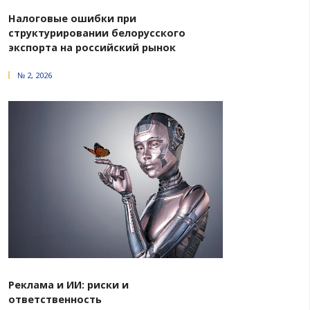
договорились об ином, судебное разбирательство про
правило, в помещении Международного арбитражно
БелТПП. По просьбе сторон, а в случае необход
собственной инициативе, состав суда может рассмот
другом месте.
Согласно постановлению президиума Между
арбитражного суда при БелТПП от 2 апреля 202
разъяснении отдельных положений Регламента Меж
арбитражного суда при БелТПП» статью 27 Регламе
понимать таким образом, что состав суда может расс
с использованием систем видеоконференцсвязи, есл
имеется техническая возможность. При этом 
заседании могут участвовать стороны, другие уча
(переводчики, эксперты, специалисты, свидетел
арбитры – как всем составом, так и каждый из арбитров
нахождения. Местом рассмотрения дела в этом случа
место нахождения Международного арбитражног
БелТПП (помещение суда).
В соответствии с пунктом 2 статьи 31 Регламента МАС 
случае, если стороны не договорились об ином
разбирательство производится в таком порядке, кот
суда признает необходимым для обеспечения