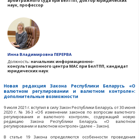
Ян Иосифович ФУНК
Должность:
председатель Международного
арбитражного суда при БелТПП, доктор юрид
наук, профессор
Инна Владимировна ПЕРЕРВА