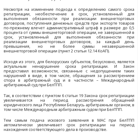
В пункте 1 статьи 19 Закона содержится тре
обеспечении зачисления юридическими лицами 
Беларусь на свои расчетные счета, открытые в 
банках, причитающихся им иностранной валюты или 
рублей, которые они должны получить
внешнеэкономических обязательств, определяемы
через обязательство, возникшее на основе валютного
Валютным же договором согласно подпункту 1.5 пунк
является договор (контракт, соглашение), иной д
основании которых совершаются валютные операции
При этом пункт 1 статьи 19 Закона, в отличие от дей
настоящего времени подхода, не устанавливает 
получения указанной иностранной валюты и белорус
(определяемый в Законе как срок репа
а предусматривает, что такой срок определяется 
лицом – резидентом исходя из условий и фактиче
исполнения обязательств сторонами по валютном
предусматривающему экспорт, импорт (правда, пор
срока должен быть дополнительно установлен Н
банком Республики Беларусь).