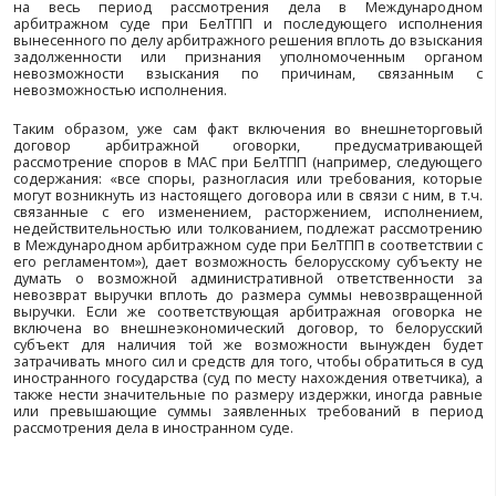
либо исполнением решения уполномоченно
иностранного государства о признании и прин
исполнении или только о принудительном и
арбитражного решения (постановления).
принудительное исполнение выражается во 
задолженности по валютному договору в пользу ю
лица Республики Беларусь путем зачисления на ег
счет белорусских рублей или иностранной валюты.
Следует отметить, что в соответствии с пунктом 7 стат
обязательство юридического лица – резидента по 
иностранной валюты или белорусских рублей пре
дату:
принятия уполномоченным органом решения 
юридическому лицу – резиденту в признании и при
исполнении или только в принудительном и
арбитражного решения (постановления) в соот
законодательством иностранного государства, на
которого происходит такое признание и прин
исполнение (о взыскании задолженности юридичес
нерезидента по валютному договору) по причинам, 
невозможностью исполнения;