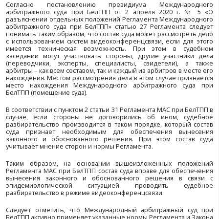
Таким образом, уже сам факт включения во вне
договор арбитражной оговорки, предусма
рассмотрение споров в МАС при БелТПП (например,
содержания: «все споры, разногласия или требован
могут возникнуть из настоящего договора или в связи с
связанные с его изменением, расторжением, ­и
недействительностью или толкованием, подлежат р
в Международном арбитражном суде при БелТПП в соо
его регламентом»), дает возможность белорусскому 
думать о возможной административной ответств
невозврат выручки вплоть до размера суммы нев
выручки. Если же соответствующая арбитражная 
включена во внешнеэкономический договор, то 
субъект для наличия той же возможности выну
затрачивать много сил и средств для того, чтобы обра
иностранного государства (суд по месту нахождения о
также нести значительные по размеру издержки, ин
или превышающие суммы заявленных требовани
рассмотрения дела в иностранном суде.