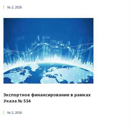
законного и обоснованного решения. При этом 
учитывает мнение сторон и нормы Регламента.
Таким образом, на основании вышеизложенных
Регламента МАС при БелТПП состав суда вправе для 
вынесения законного и обоснованного решения
эпидемиологической ситуацией проводить
разбирательство в режиме видеоконференцсвязи.
Следует отметить, что Международный арбитраж
БелТПП активно применяет указанные нормы Регламен
Республики Беларусь «О международном ар
(третейском) суде» и на протяжении более года п
судебных заседаний, в рамках которых отра
технические, так и правовые аспекты рассмотрен
режиме видеоконференц­связи, что, безусловно, п
белорусским, так и иностранным субъектам защитить
законные интересы, несмотря на закрытые 
эпидемиологическую ситуацию.