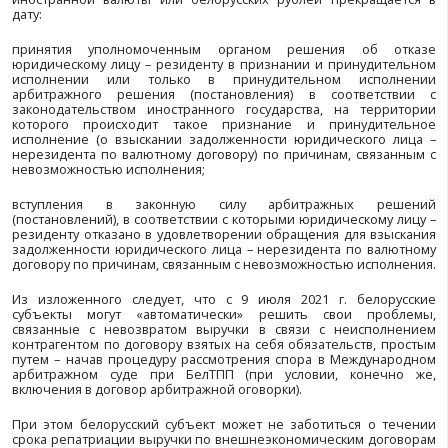
Тем самым подача искового заявления в МАС 
автоматически увеличивает срок репатриации
нахождения соответствующего дела в производстве.
При этом указанный срок начинается даже не с мом
иска, а с момента начала урегулирования спора в
(претензионном) порядке, если такой порядок пред
самом внешнеэкономическом договоре или т
соответствии с применимым правом.
Законодательно течение указанного выше периода 
срока репатриации) начинается от даты истеч
репатриации, определенного белорусским юридичес
соответствии с законодательством, и пре
применительно к внешнеэкономическим отношениям
исполнением ­арбитражного решения (постан
взыскании задолженности по валютному дого
зачисления белорусских рублей ­­ и/или иностранно
счет юридического лица – резидента Республики Бела