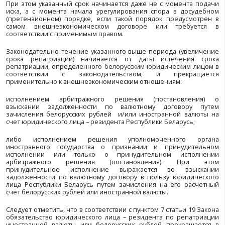
Несмотря на изменение подхода к определению с
репатриации, необеспечение в срок, установ
выполнения обязанности при реализации внеш
договоров, поступления денежных средств при экспо
по-прежнему влечет административный штраф в раз
процента от суммы внешнеторговой операции, не за
срок, установленный для выполнения обяза
реализации внешнеторговых договоров, за к
превышения, но не более суммы незав
внешнеторговой операции (пункт 2 статьи 12.14 КоАП).
Исходя из этого, для белорусских субъектов, безуслов
актуальным ненарушение срока репатриации
предоставил возможности, связанные с недопущ
нарушений в виде, в том числе, обращения за ра
спора в арбитражный суд и в частности – Меж
арбитражный суд при БелТПП.
Так, в соответствии с пунктом 6 статьи 19 Закона срок
увеличивается на период рассмотрения 
юридического лица Республики Беларусь арбитражным
том числе Международным арбитражным судом при Б