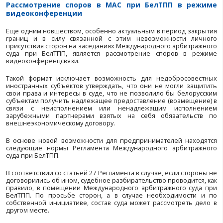
вступления в законную силу арбитражны
(постановлений), в соответствии с которыми юридиче
резиденту отказано в удовлетворении обращения дл
задолженности юридического лица – нерезидента п
договору по причинам, связанным с невозможностью 
Из изложенного следует, что с 9 июля 2021 г. 
субъекты могут «автоматически» решить свои
связанные с невозвратом выручки в связи с не
контрагентом по договору взятых на себя обязатель
путем – начав процедуру рассмотрения спора в Ме
арбитражном суде при БелТПП (при условии, к
включения в договор арбитражной оговорки).
При этом белорусский субъект может не заботитьс
срока репатриации выручки по внешнеэкономически
на весь период рассмотрения дела в Межд
арбитражном суде при БелТПП и последующего 
вынесенного по делу арбитражного решения вплоть д
задолженности или признания уполномоченн
невозможности взыскания по причинам, св
невозможностью исполнения.